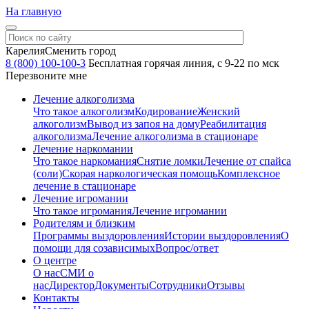
На главную
Карелия
Сменить город
8 (800) 100-100-3
Бесплатная горячая линия, с 9-22 по мск
Перезвоните мне
Лечение алкоголизма
Что такое алкоголизм
Кодирование
Женский
алкоголизм
Вывод из запоя на дому
Реабилитация
алкоголизма
Лечение алкоголизма в стационаре
Лечение наркомании
Что такое наркомания
Снятие ломки
Лечение от спайса
(соли)
Скорая наркологическая помощь
Комплексное
лечение в стационаре
Лечение игромании
Что такое игромания
Лечение игромании
Родителям и близким
Программы выздоровления
Истории выздоровления
О
помощи для созависимых
Вопрос/ответ
О центре
О нас
СМИ о
нас
Директор
Документы
Сотрудники
Отзывы
Контакты