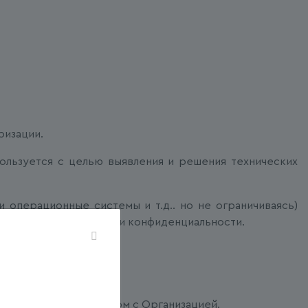
ризации.
пользуется с целью выявления и решения технических
 операционные системы и т.д.. но не ограничиваясь)
5.3. настоящей Политики конфиденциальности.
ЕЛЯ
ючения Договора способом с Организацией.