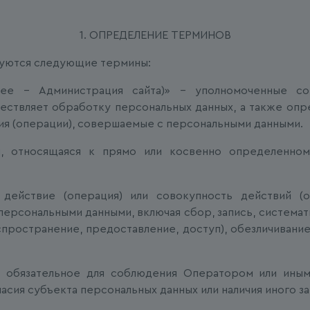
1. ОПРЕДЕЛЕНИЕ ТЕРМИНОВ
ьзуются следующие термины:
(далее – Администрация сайта)» – уполномоченные 
ществляет обработку персональных данных, а также опр
ия (операции), совершаемые с персональными данными.
я, относящаяся к прямо или косвенно определенно
 действие (операция) или совокупность действий (
 персональными данными, включая сбор, запись, системат
аспространение, предоставление, доступ), обезличивани
 — обязательное для соблюдения Оператором или ин
асия субъекта персональных данных или наличия иного з