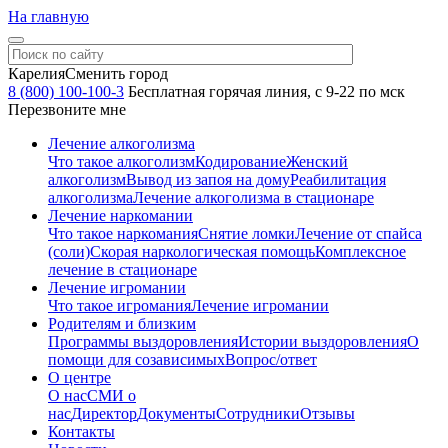
На главную
Карелия
Сменить город
8 (800) 100-100-3
Бесплатная горячая линия, с 9-22 по мск
Перезвоните мне
Лечение алкоголизма
Что такое алкоголизм
Кодирование
Женский
алкоголизм
Вывод из запоя на дому
Реабилитация
алкоголизма
Лечение алкоголизма в стационаре
Лечение наркомании
Что такое наркомания
Снятие ломки
Лечение от спайса
(соли)
Скорая наркологическая помощь
Комплексное
лечение в стационаре
Лечение игромании
Что такое игромания
Лечение игромании
Родителям и близким
Программы выздоровления
Истории выздоровления
О
помощи для созависимых
Вопрос/ответ
О центре
О нас
СМИ о
нас
Директор
Документы
Сотрудники
Отзывы
Контакты