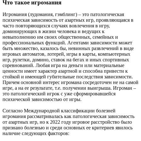
Что такое игромания
Игромания (лудомания, гэмблинг) – это патологическая
психическая зависимость от азартных игр, проявляющаяся в
часто повторяющихся случаях вовлечения в игру,
доминирующих в жизни человека и ведущих к
невыполнению им своих общественных, семейных и
профессиональных функций. Агентами зависимости может
быть множество, казалось бы, невинных развлечений в виде
игровых автоматов, лотерей, игры в карты, компьютерных
игр, рулетки, домино, ставок на бегах и иных спортивных
соревнований. Любая игра на деньги или материальные
ценности имеет характер азартной и способна привести к
стойкой и имеющей губительные последствия зависимости.
Причем основной интерес игромана сосредоточен не на самой
игре, а на ее результате, т.е. получении выигрыша. Игроман –
это патологический игрок с уже сформировавшейся
психической зависимостью от игры.
Согласно Международной классификации болезней
игромания рассматривалась как патологическая зависимость
от азартных игр, но к 2022 году игровое расстройство было
признано болезнью и среди основных ее критериев явилось
наличие следующих факторов: