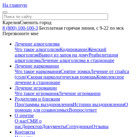
На главную
Карелия
Сменить город
8 (800) 100-100-3
Бесплатная горячая линия, с 9-22 по мск
Перезвоните мне
Лечение алкоголизма
Что такое алкоголизм
Кодирование
Женский
алкоголизм
Вывод из запоя на дому
Реабилитация
алкоголизма
Лечение алкоголизма в стационаре
Лечение наркомании
Что такое наркомания
Снятие ломки
Лечение от спайса
(соли)
Скорая наркологическая помощь
Комплексное
лечение в стационаре
Лечение игромании
Что такое игромания
Лечение игромании
Родителям и близким
Программы выздоровления
Истории выздоровления
О
помощи для созависимых
Вопрос/ответ
О центре
О нас
СМИ о
нас
Директор
Документы
Сотрудники
Отзывы
Контакты